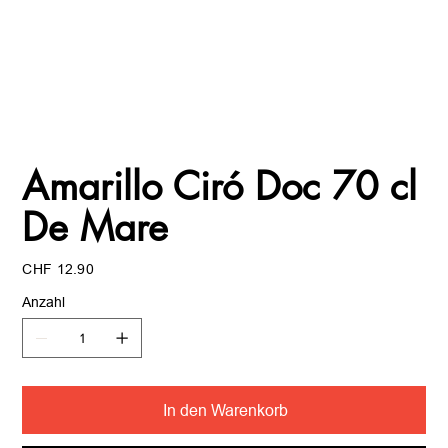
Amarillo Ciró Doc 70 cl
De Mare
Preis
CHF 12.90
Anzahl
In den Warenkorb