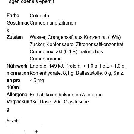
Tagen oder als Aperitif.
Farbe
Goldgelb
Geschmac
Orangen und Zitronen
k
Zutaten
Wasser, Orangensaft aus Konzentrat (16%),
Zucker, Kohlensäure, Zitronensaftkonzentrat,
Orangenextrakt (0,1%), natürliches
Orangenaroma
Nährwerti
Energie: 149 kJ, Protein: < 1,0 g, Fett: < 1,0 g,
nformation
Kohlenhydrate: 8,1 g, Ballaststoffe: 0 g, Salz:
en pro
< 5 mg
100ml
Allergene
Enthält keine bekannten Allergene
Verpackun
33cl Dose, 20cl Glasflasche
g
Anzahl