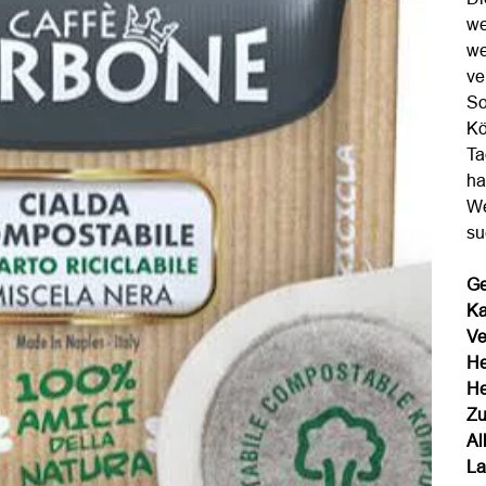
we
we
ve
So
Kö
Ta
ha
We
su
Ge
Ka
Ve
He
He
Zu
Al
La