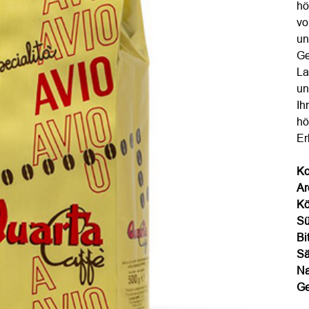
hö
vo
un
Ge
La
un
Ih
hö
Er
Ko
Ar
Kö
S
Bi
Sä
Na
Ge