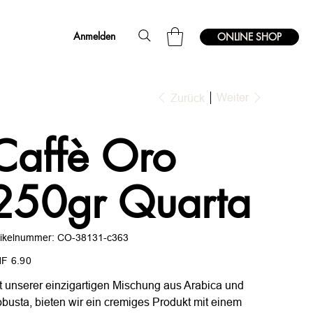
Anmelden
ONLINE SHOP
Weiter
Zurück
Caffè Oro
250gr Quarta
Artikelnummer:
tikelnummer:
CO-38131-c363
CO-
38131-
s
c363
F 6.90
t unserer einzigartigen Mischung aus Arabica und
busta, bieten wir ein cremiges Produkt mit einem