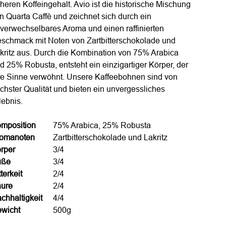
heren Koffeingehalt. Avio ist die historische Mischung
n Quarta Caffè und zeichnet sich durch ein
verwechselbares Aroma und einen raffinierten
schmack mit Noten von Zartbitterschokolade und
kritz aus. Durch die Kombination von 75% Arabica
d 25% Robusta, entsteht ein einzigartiger Körper, der
re Sinne verwöhnt. Unsere Kaffeebohnen sind von
chster Qualität und bieten ein unvergessliches
lebnis.
mposition
75% Arabica, 25% Robusta
omanoten
Zartbitterschokolade und Lakritz
rper
3/4
üße
3/4
tterkeit
2/4
ure
2/4
chhaltigkeit
4/4
wicht
500g