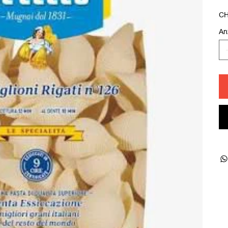
Prei
CH
An