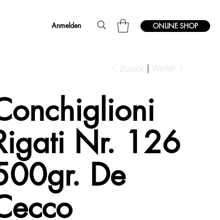
Anmelden
ONLINE SHOP
Weiter
Zurück
Conchiglioni
Rigati Nr. 126
500gr. De
Cecco