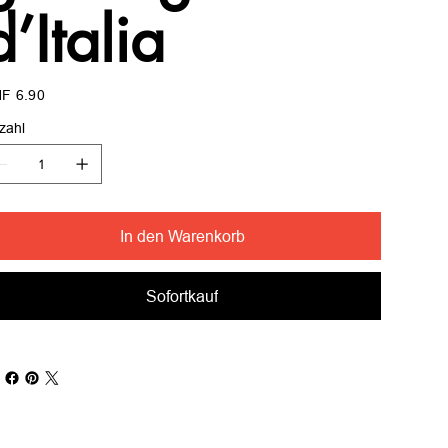
d’Italia
s
F 6.90
zahl
In den Warenkorb
Sofortkauf