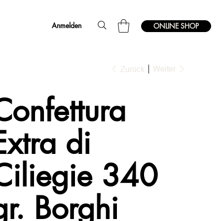
Anmelden
ONLINE SHOP
Weiter
Zurück
Confettura
Extra di
Ciliegie 340
gr. Borghi