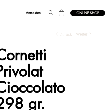
Anmelden
ONLINE SHOP
Weiter
Zurück
Cornetti
Privolat
Cioccolato
298 gr.