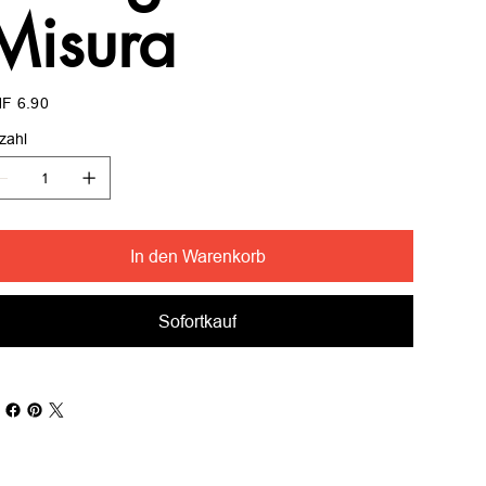
Misura
s
F 6.90
zahl
In den Warenkorb
Sofortkauf