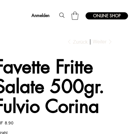
Anmelden
ONLINE SHOP
Weiter
Zurück
Favette Fritte
Salate 500gr.
Fulvio Corina
s
F 8.90
zahl