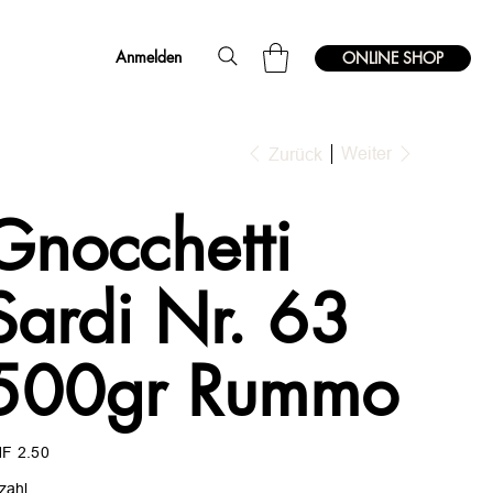
Anmelden
ONLINE SHOP
Weiter
Zurück
Gnocchetti
Sardi Nr. 63
500gr Rummo
s
F 2.50
zahl