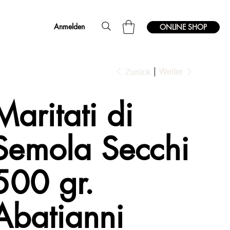
Anmelden
ONLINE SHOP
Weiter
Zurück
Maritati di
Semola Secchi
500 gr.
Abatianni