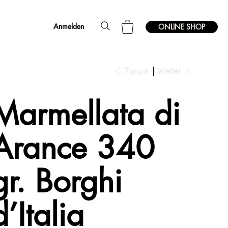
Anmelden
ONLINE SHOP
Weiter
Zurück
Marmellata di
Arance 340
gr. Borghi
d’Italia