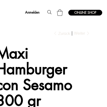
Anmelden
ONLINE SHOP
Weiter
Zurück
Maxi
Hamburger
con Sesamo
300 gr