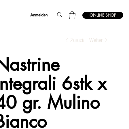
Anmelden
ONLINE SHOP
Weiter
Zurück
Nastrine
Integrali 6stk x
40 gr. Mulino
Bianco