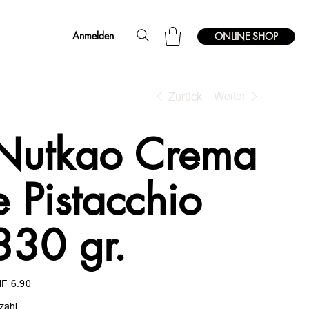
Anmelden
ONLINE SHOP
Weiter
Zurück
Nutkao Crema
e Pistacchio
330 gr.
s
F 6.90
zahl