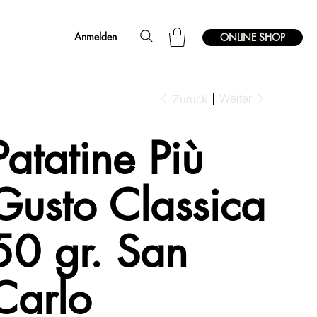
Anmelden
ONLINE SHOP
Weiter
Zurück
Patatine Più
Gusto Classica
50 gr. San
Carlo