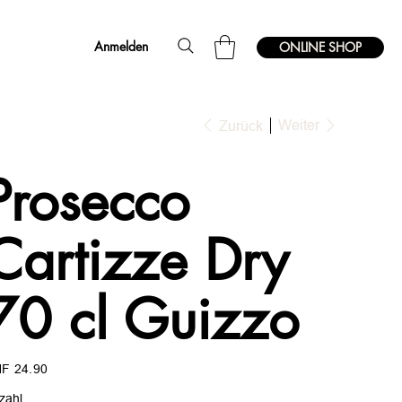
Anmelden
ONLINE SHOP
Weiter
Zurück
Prosecco
Cartizze Dry
70 cl Guizzo
s
F 24.90
zahl