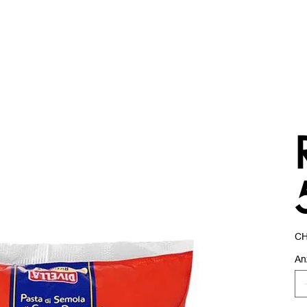
Prei
CH
An