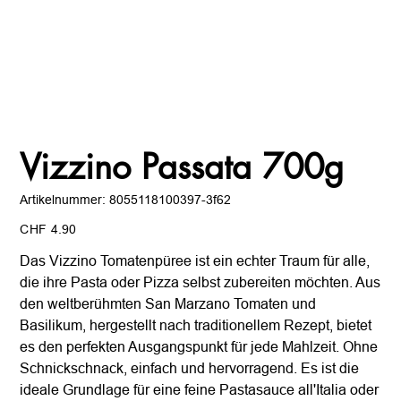
Vizzino Passata 700g
Artikelnummer:
Artikelnummer:
8055118100397-3f62
8055118100397-
3f62
Preis
CHF 4.90
Das Vizzino Tomatenpüree ist ein echter Traum für alle,
die ihre Pasta oder Pizza selbst zubereiten möchten. Aus
den weltberühmten San Marzano Tomaten und
Basilikum, hergestellt nach traditionellem Rezept, bietet
es den perfekten Ausgangspunkt für jede Mahlzeit. Ohne
Schnickschnack, einfach und hervorragend. Es ist die
ideale Grundlage für eine feine Pastasauce all'Italia oder