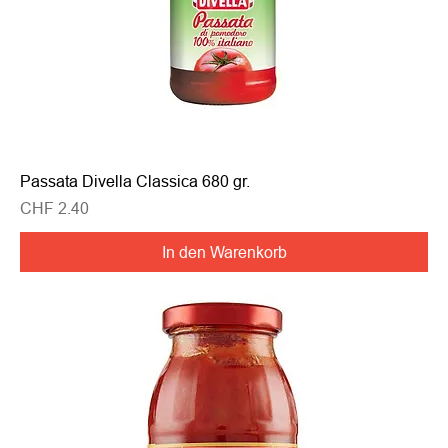
Passata Divella Classica 680 gr.
Preis
CHF 2.40
In den Warenkorb