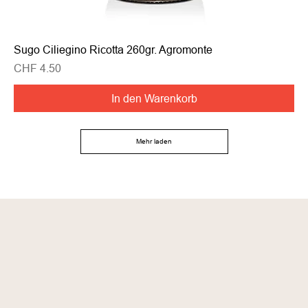
Sugo Ciliegino Ricotta 260gr. Agromonte
Preis
CHF 4.50
In den Warenkorb
Mehr laden