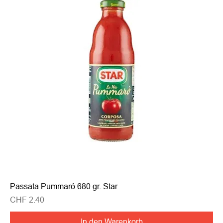
Passata Pummaró 680 gr. Star
Preis
CHF 2.40
In den Warenkorb