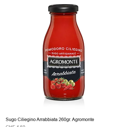
Sugo Ciliegino Arrabbiata 260gr. Agromonte
Preis
CHF 4.50