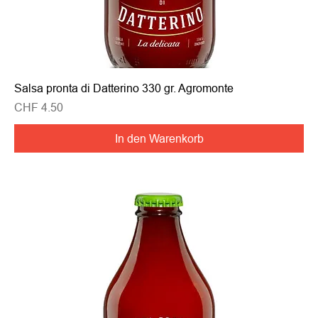
Salsa pronta di Datterino 330 gr. Agromonte
Preis
CHF 4.50
In den Warenkorb