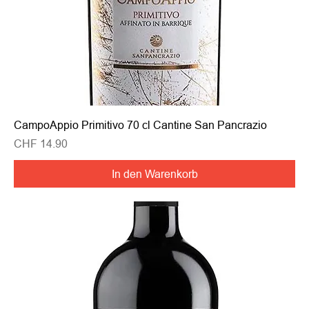
CampoAppio Primitivo 70 cl Cantine San Pancrazio
Preis
CHF 14.90
In den Warenkorb