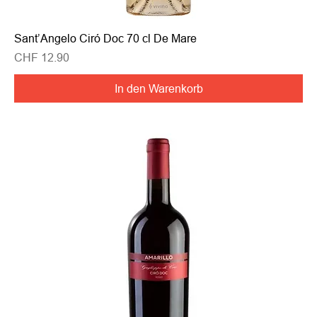
Sant’Angelo Ciró Doc 70 cl De Mare
Preis
CHF 12.90
In den Warenkorb