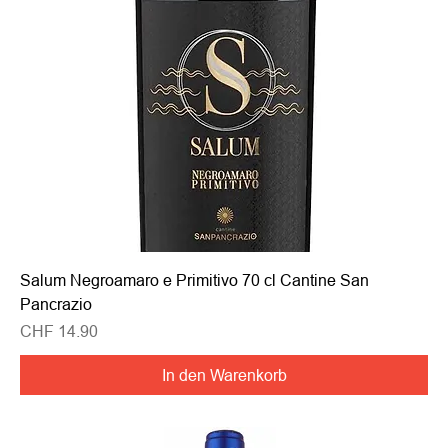
Salum Negroamaro e Primitivo 70 cl Cantine San
Pancrazio
Preis
CHF 14.90
In den Warenkorb