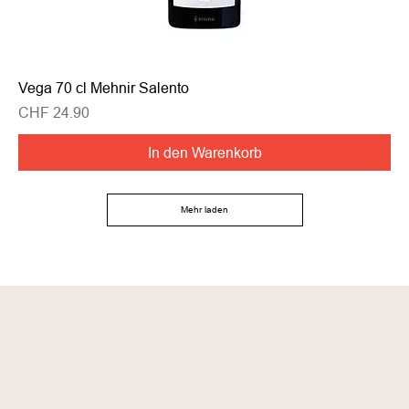
Vega 70 cl Mehnir Salento
Preis
CHF 24.90
In den Warenkorb
Mehr laden