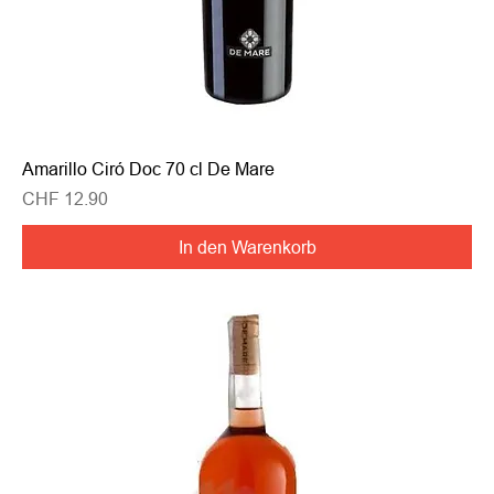
Amarillo Ciró Doc 70 cl De Mare
Preis
CHF 12.90
In den Warenkorb