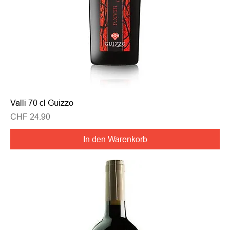
Valli 70 cl Guizzo
Preis
CHF 24.90
In den Warenkorb