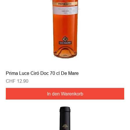
Prima Luce Ciró Doc 70 cl De Mare
Preis
CHF 12.90
In den Warenkorb