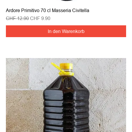
Ardore Primitivo 70 cl Masseria Civitella
Standardpreis
Sale-Preis
CHF 12.90
CHF 9.90
In den Warenkorb